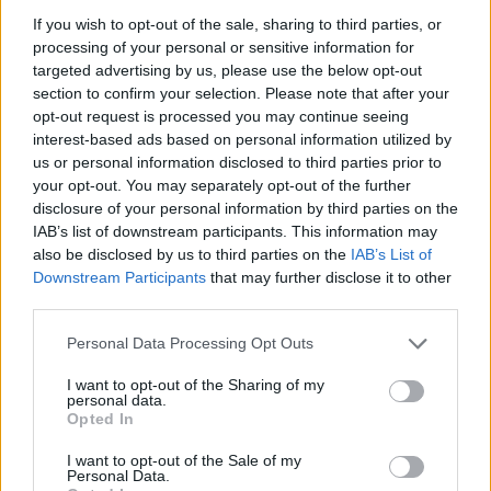
bizonyítványát.
Azt gondolom, hogy egyszerű
If you wish to opt-out of the sale, sharing to third parties, or
szakmai sértődöttségről van szó. Horváth úr
processing of your personal or sensitive information for
korábban azt gondolta, hogy sikerült
targeted advertising by us, please use the below opt-out
beazonosítania a képen szereplő nőalakot. Azt
section to confirm your selection. Please note that after your
opt-out request is processed you may continue seeing
mondta, Rippl-Rónai skót festő barátjának
interest-based ads based on personal information utilized by
kedvesét, Yvonne-t festette meg, aki mellesleg
us or personal information disclosed to third parties prior to
III. Napóleon eltitkolt lánya volt.
Kiderült, hogy ez
your opt-out. You may separately opt-out of the further
lehetetlen, s szerintem emiatt támadja most a képet
disclosure of your personal information by third parties on the
az úr. Ez a kép eredeti! – jelentette ki a
IAB’s list of downstream participants. This information may
galériatulajdonos.
also be disclosed by us to third parties on the
IAB’s List of
Downstream Participants
that may further disclose it to other
Megkérdeztünk egy szakértőt, aki kézben tartotta a
third parties.
Fekete kalapos nőt. Ő, bár azt kérte, ne nevezzük
meg, a véleményét szívesen elmondta. – Tény, hogy
Please note that this website/app uses one or more Google
Personal Data Processing Opt Outs
egy ilyen korú, elvileg 1893-ban készült, vagyis több
services and may gather and store information including but
mint százéves pasztellképnél a széleken már
not limited to your visit or usage behaviour. You may click to
I want to opt-out of the Sharing of my
personal data.
látszódnia kellene valamiféle károsodásnak. Ezen a
grant or deny consent to Google and its third-party tags to
Opted In
festményen nincs ilyen, semmilyen kopottság nem
use your data for below specified purposes in below Google
tapasztalható. Ám ez lehet attól is, hogy körbevágták
consent section.
I want to opt-out of the Sale of my
Personal Data.
az eredeti vásznat. Ami még gyanúba keverheti a