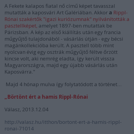
A Fekete kalapos fiatal nő című képet tavasszal
mutatták a kaposvári Art Galériában. Akkor
a
Rippl-
Rónai szakértők "igazi kuriózumnak" nyilvánították a
pasztellképet,
amelyet 1897-ben mutattak be
Párizsban. A kép az első kiállítás után egy francia
műgyűjtő tulajdonából - vásárlás útján - egy bécsi
magánkollekcióba került. A pasztell több mint
nyolcvan évig egy osztrák műgyűjtő féltve őrzött
kincse volt, aki nemrég eladta, így került vissza
Magyarországra, majd egy újabb vásárlás után
Kaposvárra."
Majd 4 hónap mulva így folytatódott a történet…
„Börtönt ért a hamis Rippl-Rónai
Válasz, 2013.12.04
http://valasz.hu/itthon/bortont-ert-a-hamis-rippl-
ronai-71014