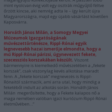
mint nyolcvan évig volt egy osztrák műgyűjtő féltve
őrzött kincse, aki nemrég adta le – így került újra
Magyarországra, majd egy újabb vásárlást követően
Kaposvárra.
Horváth János Milán, a Somogy Megyei
Múzeumok Igazgatóságának
művészettörténésze, Rippl-Rónai egyik
legnevesebb hazai ismerője elmondta, hogy a
mű Rippl-Rónai párizsi, úgynevezett fekete,
szecessziós korszakában készült.
Viszont
bármennyire is kiemelkedő művészetében a „fekete
korszak”, csak viszonylag kevés alkotása maradt
fenn. A „fekete korszak” megnevezés is Rippl-
Rónaitól származik, ami arra utal, hogy mindig a
feketéből indult az alkotás során. Horváth János
Milán megerősítette, hogy a Fekete kalapos nő a
maga nemében valóban igazi kuriózum Rippl-Rónai
életművében…”