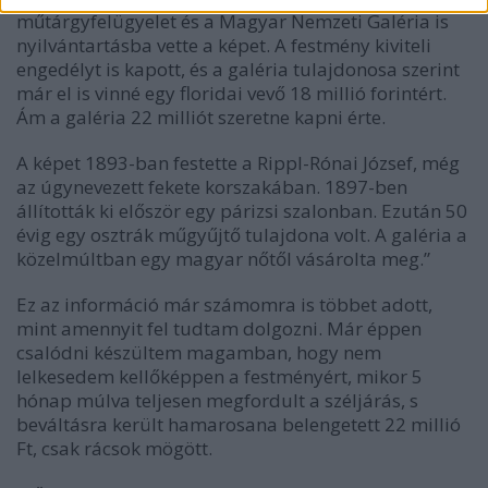
műtárgyfelügyelet és a Magyar Nemzeti Galéria is
nyilvántartásba vette a képet. A festmény kiviteli
engedélyt is kapott, és a galéria tulajdonosa szerint
már el is vinné egy floridai vevő 18 millió forintért.
Ám a galéria 22 milliót szeretne kapni érte.
A képet 1893-ban festette a Rippl-Rónai József, még
az úgynevezett fekete korszakában. 1897-ben
állították ki először egy párizsi szalonban. Ezután 50
évig egy osztrák műgyűjtő tulajdona volt. A galéria a
közelmúltban egy magyar nőtől vásárolta meg.”
Ez az információ már számomra is többet adott,
mint amennyit fel tudtam dolgozni. Már éppen
csalódni készültem magamban, hogy nem
lelkesedem kellőképpen a festményért, mikor 5
hónap múlva teljesen megfordult a széljárás, s
beváltásra került hamarosana belengetett 22 millió
Ft, csak rácsok mögött.