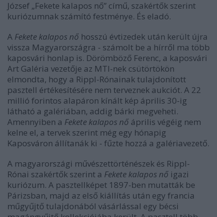
József „Fekete kalapos nő” című, szakértők szerint
kuriózumnak számító festménye. És eladó.
A
Fekete kalapos nő
hosszú évtizedek után került újra
vissza Magyarországra - számolt be a hírről ma több
kaposvári honlap is. Dörömböző Ferenc, a kaposvári
Art Galéria vezetője az MTI-nek csütörtökön
elmondta, hogy a Rippl-Rónainak tulajdonított
pasztell értékesítésére nem terveznek aukciót. A 22
millió forintos alapáron kínált kép április 30-ig
látható a galériában, addig bárki megveheti.
Amennyiben a
Fekete kalapos nő
április végéig nem
kelne el, a tervek szerint még egy hónapig
Kaposváron állítanák ki - fűzte hozzá a galériavezető.
A magyarországi művészettörténészek és Rippl-
Rónai szakértők szerint a
Fekete kalapos nő
igazi
kuriózum. A pasztellképet 1897-ben mutatták be
Párizsban, majd az első kiállítás után egy francia
műgyűjtő tulajdonából vásárlással egy bécsi
magángyűjtő kollekciójába került. A pasztell több