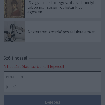
„S a gyermekkor egy szoba volt, melybe
többé már sosem léphetünk be
egészen...”
A sztereomikroszkópos felületelemzés
Szólj hozzá!
A hozzászóláshoz be kell lépned!