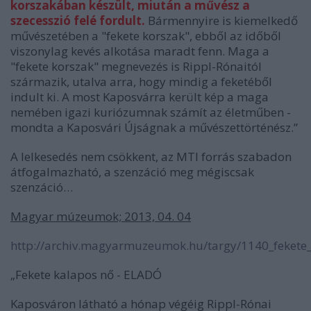
korszakában készült, miután a művész a
szecesszió felé fordult.
Bármennyire is kiemelkedő
művészetében a "fekete korszak", ebből az időből
viszonylag kevés alkotása maradt fenn. Maga a
"fekete korszak" megnevezés is Rippl-Rónaitól
származik, utalva arra, hogy mindig a feketéből
indult ki. A most Kaposvárra került kép a maga
nemében igazi kuriózumnak számít az életműben -
mondta a Kaposvári Újságnak a művészettörténész.”
A lelkesedés nem csökkent, az MTI forrás szabadon
átfogalmazható, a szenzáció meg mégiscsak
szenzáció…
Magyar múzeumok; 2013, 04. 04
http://archiv.magyarmuzeumok.hu/targy/1140_fekete
„Fekete kalapos nő - ELADÓ
Kaposváron látható a hónap végéig Rippl-Rónai