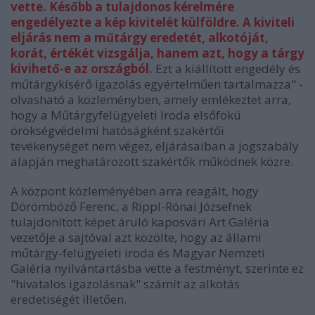
vette. Később a tulajdonos kérelmére
engedélyezte a kép kivitelét külföldre. A kiviteli
eljárás nem a műtárgy eredetét, alkotóját,
korát, értékét vizsgálja, hanem azt, hogy a tárgy
kivihető-e az országból.
Ezt a kiállított engedély és
műtárgykísérő igazolás egyértelműen tartalmazza" -
olvasható a közleményben, amely emlékeztet arra,
hogy a Műtárgyfelügyeleti Iroda elsőfokú
örökségvédelmi hatóságként szakértői
tevékenységet nem végez, eljárásaiban a jogszabály
alapján meghatározott szakértők működnek közre.
A központ közleményében arra reagált, hogy
Dörömböző Ferenc, a Rippl-Rónai Józsefnek
tulajdonított képet áruló kaposvári Art Galéria
vezetője a sajtóval azt közölte, hogy az állami
műtárgy-felügyeleti iroda és Magyar Nemzeti
Galéria nyilvántartásba vette a festményt, szerinte ez
"hivatalos igazolásnak" számít az alkotás
eredetiségét illetően.