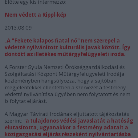
Előtte egy kis intermezzo:
Nem védett a Rippl-kép
2013.08.09
„
A "Fekete kalapos fiatal nő" nem szerepel a
védetté nyilvánított kulturális javak között. Így
döntött az illetékes műtárgyfelügyeleti iroda.
A Forster Gyula Nemzeti Örökséggazdálkodási és
Szolgáltatási Központ Műtárgyfelügyeleti Irodája
közleményben hangsúlyozza, hogy a sajtóban
megjelentekkel ellentétben a szervezet a festmény
védetté nyilvánítása ügyében nem folytatott és nem
is folytat eljárást.
A Magyar Távirati Irodának eljuttatott tájékoztatás
szerint: "
a tulajdonos védési javaslatát a hatóság
elutasította, ugyanakkor a festmény adatait a
közigazgatási eljárás részeként nyilvántartásba