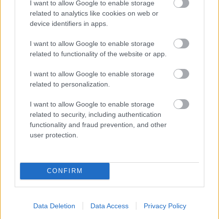
I want to allow Google to enable storage
viselő festményt, amit 22 millió forintért árul
related to analytics like cookies on web or
egy kaposvári galéria.
device identifiers in apps.
Hónapokig vitáztak a szakemberek azon, hogy
I want to allow Google to enable storage
eredeti-e a Fekete kalapos nő (Fotó: Varga György)
related to functionality of the website or app.
Az állami műtárgy-felügyeleti iroda és Magyar
I want to allow Google to enable storage
Nemzeti Galéria nyilvántartásba vette a képet,
related to personalization.
amely hivatalos igazolásnak számít arról, hogy
az alkotás eredeti
–
közölte Dörömböző Ferenc
I want to allow Google to enable storage
(47), a galéria tulajdonosa.
related to security, including authentication
functionality and fraud prevention, and other
Korábban Horváth János Milán művészettörténész
user protection.
vonta kétségbe az alkotás eredetiségét. Szerinte
ugyanis pasztellkrétával készített képen kellene hogy
legyenek apró kipergések, de ezeknek nincs nyoma,
CONFIRM
és hiányolta róla a Rippl-Rónai-jegyeket is.
Dörömböző Ferenc ezután hitelesítési vizsgálatnak
vetette alá a Fekete kalapos nőt. Nem rég érkezett
Data Deletion
Data Access
Privacy Policy
meg a szakvélemény, amely alapján a