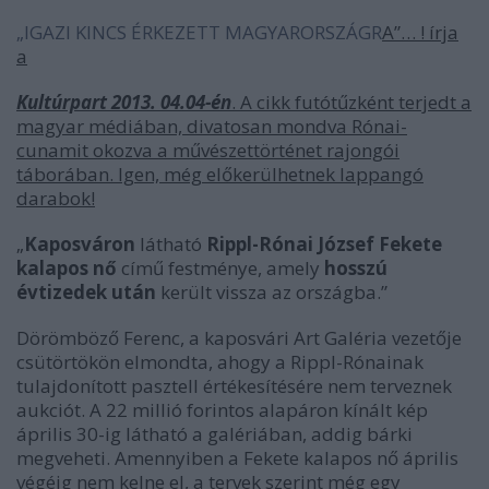
„IGAZI KINCS ÉRKEZETT MAGYARORSZÁGR
A”… ! írja
a
Kultúrpart 2013. 04.04-én
. A cikk futótűzként terjedt a
magyar médiában, divatosan mondva Rónai-
cunamit okozva a művészettörténet rajongói
táborában. Igen, még előkerülhetnek lappangó
darabok!
„
Kaposváron
látható
Rippl-Rónai József Fekete
kalapos nő
című festménye, amely
hosszú
évtizedek után
került vissza az országba.”
Dörömböző Ferenc, a kaposvári Art Galéria vezetője
csütörtökön elmondta, ahogy a Rippl-Rónainak
tulajdonított pasztell értékesítésére nem terveznek
aukciót. A 22 millió forintos alapáron kínált kép
április 30-ig látható a galériában, addig bárki
megveheti. Amennyiben a Fekete kalapos nő április
végéig nem kelne el, a tervek szerint még egy