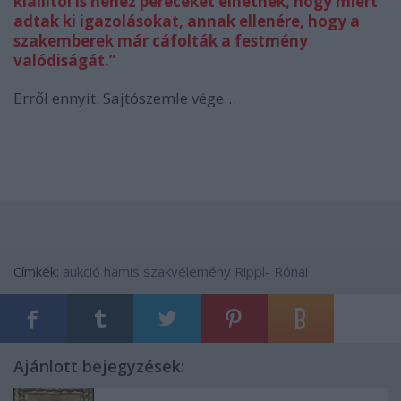
kiállítói is nehéz pereceket élhetnek, hogy miért
adtak ki igazolásokat, annak ellenére, hogy a
szakemberek már cáfolták a festmény
valódiságát.”
Erről ennyit. Sajtószemle vége…
Címkék:
aukció
hamis
szakvélemény
Rippl- Rónai
Ajánlott bejegyzések: