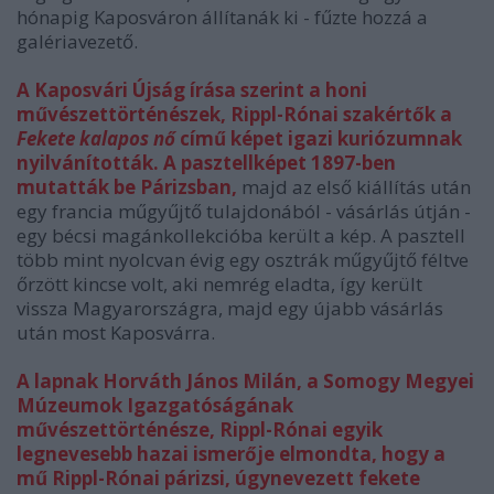
hónapig Kaposváron állítanák ki - fűzte hozzá a
galériavezető.
A Kaposvári Újság írása szerint a honi
művészettörténészek, Rippl-Rónai szakértők a
Fekete kalapos nő
című képet igazi kuriózumnak
nyilvánították. A pasztellképet 1897-ben
mutatták be Párizsban,
majd az első kiállítás után
egy francia műgyűjtő tulajdonából - vásárlás útján -
egy bécsi magánkollekcióba került a kép. A pasztell
több mint nyolcvan évig egy osztrák műgyűjtő féltve
őrzött kincse volt, aki nemrég eladta, így került
vissza Magyarországra, majd egy újabb vásárlás
után most Kaposvárra.
A lapnak Horváth János Milán, a Somogy Megyei
Múzeumok Igazgatóságának
művészettörténésze, Rippl-Rónai egyik
legnevesebb hazai ismerője elmondta, hogy a
mű Rippl-Rónai párizsi, úgynevezett fekete