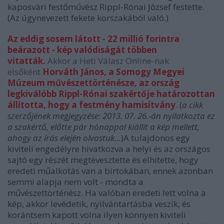
kaposvári festőművész Rippl-Rónai József festette.
(Az úgynevezett fekete korszakából való.)
Az eddig sosem látott - 22 millió forintra
beárazott - kép valódiságát többen
vitatták.
Akkor a Heti Válasz Online-nak
elsőként
Horváth János, a Somogy Megyei
Múzeum művészettörténésze, az ország
legkiválóbb Rippl-Rónai szakértője határozottan
állította, hogy a festmény hamisítvány
.
(
a cikk
szerzőjének megjegyzése: 2013. 07. 26.-án nyilatkozta ez
a szakértő, előtte pár hónappal kiállít a kép mellett,
ahogy az írás elején olvastuk…
)A tulajdonos egy
kiviteli engedélyre hivatkozva a helyi és az országos
sajtó egy részét megtévesztette és elhitette, hogy
eredeti műalkotás van a birtokában, ennek azonban
semmi alapja nem volt - mondta a
művészettörténész. Ha valóban eredeti lett volna a
kép, akkor levédetik, nyilvántartásba veszik, és
korántsem kapott volna ilyen könnyen kiviteli