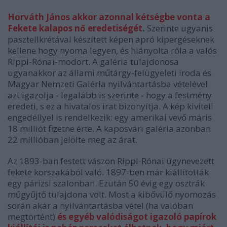
Horváth János akkor azonnal kétségbe vonta a
Fekete kalapos nő eredetiségét
.
Szerinte ugyanis
pasztellkrétával készített képen apró kipergéseknek
kellene hogy nyoma legyen, és hiányolta róla a valós
Rippl-Rónai-modort. A galéria tulajdonosa
ugyanakkor az állami műtárgy-felügyeleti iroda és
Magyar Nemzeti Galéria nyilvántartásba vételével
azt igazolja - legalább is szerinte - hogy a festmény
eredeti, s ez a hivatalos irat bizonyítja. A kép kiviteli
engedéllyel is rendelkezik: egy amerikai vevő máris
18 milliót fizetne érte. A kaposvári galéria azonban
22 millióban jelölte meg az árat.
Az 1893-ban festett vászon Rippl-Rónai úgynevezett
fekete korszakából való. 1897-ben már kiállították
egy párizsi szalonban. Ezután 50 évig egy osztrák
műgyűjtő tulajdona volt. Most a kibővülő nyomozás
során akár a nyilvántartásba vétel (ha valóban
megtörtént)
és egyéb valódiságot igazoló papírok