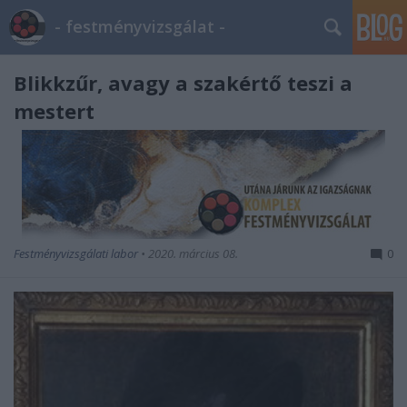
- festményvizsgálat -
Blikkzűr, avagy a szakértő teszi a
mestert
Festményvizsgálati labor
•
2020. március 08.
0