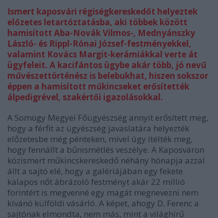
Ismert kaposvári régiségkereskedőt helyeztek
előzetes letartóztatásba, aki többek között
hamisított Aba-Novák Vilmos-, Mednyánszky
László- és Rippl-Rónai József-festményekkel,
valamint Kovács Margit-kerámiákkal verte át
ügyfeleit. A kacifántos ügybe akár több, jó nevű
művészettörténész is belebukhat, hiszen sokszor
éppen a hamisított műkincseket erősítették
álpedigrével, szakértői igazolásokkal.
A Somogy Megyei Főügyészség annyit erősített meg,
hogy
a
férfit az ügyészség javaslatára helyezték
előzetesbe még pénteken, mivel úgy ítélték meg,
hogy fennállt a bűnismétlés veszélye. A Kaposváron
közismert műkincskereskedő néhány hónapja azzal
állt a sajtó elé, hogy a galériájában egy fekete
kalapos nőt ábrázoló festményt akár 22 millió
forintért is megvenné egy magát megnevezni nem
kívánó külföldi vásárló. A képet, ahogy D. Ferenc a
sajtónak elmondta, nem más, mint a világhírű