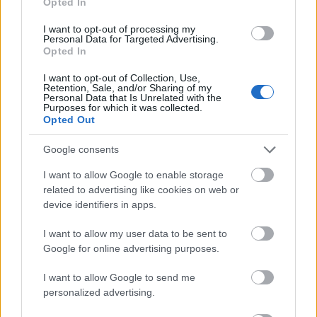
Opted In
festményt, az a nyomott ár: Rippl-Rónai képei
manapság nagyon keresettek, kelt már el alkotása
I want to opt-out of processing my
több százmillió forintért is. Ráadásul ez a kép az
Personal Data for Targeted Advertising.
Opted In
úgynevezett fekete korszakából származik,
amelyikből igen kevés darab van – sorolta a
I want to opt-out of Collection, Use,
szakember.”
Retention, Sale, and/or Sharing of my
Personal Data that Is Unrelated with the
Purposes for which it was collected.
Remélem, ez az érvelés Önöket is meggyőzte…
Opted Out
A történet újabb csavart vett, eképpen… remélem,
Google consents
tudják követni…
I want to allow Google to enable storage
Kiderült: Valódi ez a Rippl-Rónai
related to advertising like cookies on web or
device identifiers in apps.
Blikk, 2013. 07.21.
I want to allow my user data to be sent to
https://www.blikk.hu/aktualis/kiderult-valodi-ez-a-
Google for online advertising purposes.
rippl-ronai/dve96bq
I want to allow Google to send me
personalized advertising.
„Kaposvár - Hivatalosan is Rippl-Rónai József
(1861 - 1927) festette a Fekete kalapos nő címet