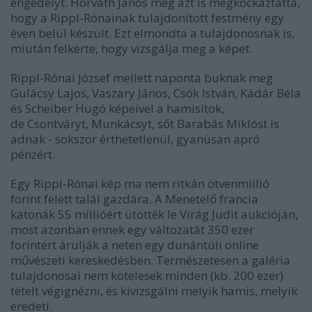
engedélyt. Horváth János még azt is megkockáztatta,
hogy a Rippl-Rónainak tulajdonított festmény egy
éven belül készült. Ezt elmondta a tulajdonosnak is,
miután felkérte, hogy vizsgálja meg a képet.
Rippl-Rónai József mellett naponta buknak meg
Gulácsy Lajos, Vaszary János, Csók István, Kádár Béla
és Scheiber Hugó képeivel a hamisítok,
de Csontváryt, Munkácsyt, sőt Barabás Miklóst is
adnak - sokszor érthetetlenül, gyanúsan apró
pénzért.
Egy Rippl-Rónai kép ma nem ritkán ötvenmillió
forint felett talál gazdára. A Menetelő francia
katonák 55 millióért ütötték le Virág Judit aukcióján,
most azonban ennek egy változatát 350 ezer
forintért árulják a neten egy dunántúli online
művészeti kereskedésben. Természetesen a galéria
tulajdonosai nem kötelesek minden (kb. 200 ezer)
tételt végignézni, és kivizsgálni melyik hamis, melyik
eredeti.