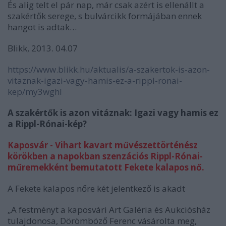
És alig telt el pár nap, már csak azért is ellenállt a
szakértők serege, s bulvárcikk formájában ennek
hangot is adtak…
Blikk, 2013. 04.07
https://www.blikk.hu/aktualis/a-szakertok-is-azon-
vitaznak-igazi-vagy-hamis-ez-a-rippl-ronai-
kep/my3wghl
A szakértők is azon vitáznak: Igazi vagy hamis ez
a Rippl-Rónai-kép?
Kaposvár - Vihart kavart művészettörténész
körökben a napokban szenzációs Rippl-Rónai-
műremekként bemutatott Fekete kalapos nő.
A Fekete kalapos nőre két jelentkező is akadt
„A festményt a kaposvári Art Galéria és Aukciósház
tulajdonosa, Dörömböző Ferenc vásárolta meg,