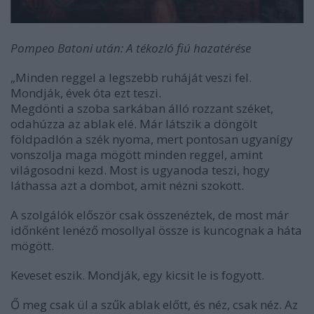
Pompeo Batoni után: A tékozló fiú hazatérése
„Minden reggel a legszebb ruháját veszi fel.
Mondják, évek óta ezt teszi.
Megdönti a szoba sarkában álló rozzant széket,
odahúzza az ablak elé. Már látszik a döngölt
földpadlón a szék nyoma, mert pontosan ugyanígy
vonszolja maga mögött minden reggel, amint
világosodni kezd. Most is ugyanoda teszi, hogy
láthassa azt a dombot, amit nézni szokott.
A szolgálók először csak összenéztek, de most már
időnként lenéző mosollyal össze is kuncognak a háta
mögött.
Keveset eszik. Mondják, egy kicsit le is fogyott.
Ő meg csak ül a szűk ablak előtt, és néz, csak néz. Az