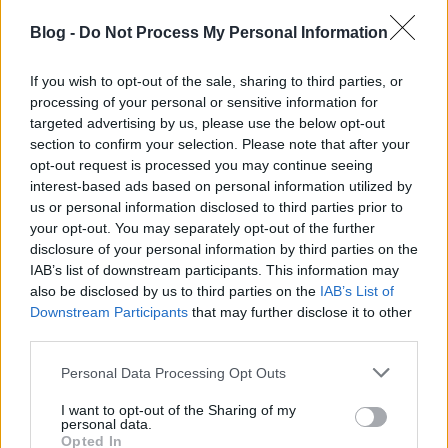
megállít és elgondolkoztat. Várunk a csodára.
Blog -
Do Not Process My Personal Information
Minden nap. Hogy történjen valami. A csodavárás
hitet ad, erősít. A csodák minden emberi történetben
helyet érdemelnek.
If you wish to opt-out of the sale, sharing to third parties, or
processing of your personal or sensitive information for
A mai értelmezések szerint egyre inkább az apára
targeted advertising by us, please use the below opt-out
vonatkoztatjuk a Tékozló fiú történetét bemutató
section to confirm your selection. Please note that after your
igeszakaszt, de végigtekintve a történetet bemutató
opt-out request is processed you may continue seeing
festményeken, a művek ábrázolása a fiú személyére
interest-based ads based on personal information utilized by
us or personal information disclosed to third parties prior to
és cselekedetére fókuszál.
your opt-out. You may separately opt-out of the further
disclosure of your personal information by third parties on the
IAB’s list of downstream participants. This information may
also be disclosed by us to third parties on the
IAB’s List of
A Tékozló fiú történetét feldolgozó festmények a XV.
Downstream Participants
that may further disclose it to other
századtól a XX. század elejéig (javaslat: megnyitás új
third parties.
ablakban)
Please note that this website/app uses one or more Google
Personal Data Processing Opt Outs
services and may gather and store information including but
Az érett barokk korszakáig, vagyis a 17. század 20-as
not limited to your visit or usage behaviour. You may click to
I want to opt-out of the Sharing of my
éveiig, többalakos, kissé horizontálisan elrendezett
personal data.
grant or deny consent to Google and its third-party tags to
jeleneteket látunk, mulatozó figurákkal, tivornyával,
Opted In