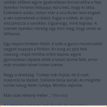
utóbbi időben egyre gyakrabban biccen előre a feje.
Ilyenkor hirtelen felkapja, körülnéz, hogy ki látta.
Esténként aztán, mikor már a szürkület nem engedi
a vén szemeknek a látást, fogja a székét, és újra
visszahúzza a sarokba. Ugyanúgy, mint tegnap. A
szemét ilyenkor mindig úgy törli meg, hogy senki se
láthassa.
Egy napon hirtelen feláll. A szék a gyors mozdulattól
nagyot huppan a földön. Az öreg az ajtó felé
csoszog, majd mintha erőre kapna, egyre
gyorsabban lépked afelé a távoli domb felé, amin
már minden követ ismer szeme.
Nagy a távolság. Tüdeje már fújtat, de ő csak
szaporázza lépteit. Szélesre tárja karját, és mögötte
szinte lobog fehér ruhája. Mintha repülne.
Már csak néhány méter…” (
forrás
)
A Lámpagyújtogató lelki forrás kis novellája