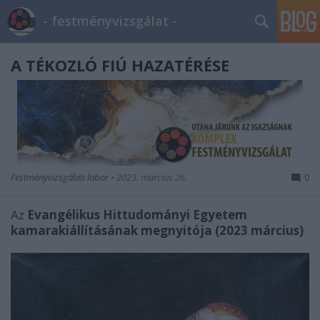
- festményvizsgálat -
A TÉKOZLÓ FIÚ HAZATÉRÉSE
Festményvizsgálati labor
•
2023. március 26.
0
Az
Evangélikus Hittudományi Egyetem
kamarakiállításának megnyitója (2023 március)