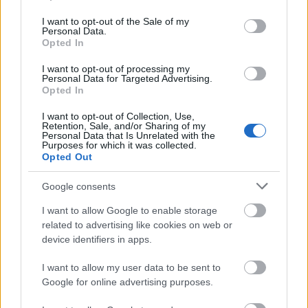
use your data for below specified purposes in below Google
ahol a tékozlás a művek vezető mondanivalója. A fiú
consent section.
I want to opt-out of the Sale of my
a bűn elkövetésének szakaszában van, még nem
Personal Data.
tapasztalta meg az atyai megbocsátást.
Opted In
I want to opt-out of processing my
A festmények sorában az 1620-as évektől láthatjuk
Personal Data for Targeted Advertising.
először a kompozíciók és a figurák viszonyának
Opted In
megváltozását, a téma már a megtérés, a hazatérés,
a hazatalálás. A festmények témája a csodavárás
I want to opt-out of Collection, Use,
Retention, Sale, and/or Sharing of my
eredménye, a találkozás, a lelki megtisztulás és a
Personal Data that Is Unrelated with the
megbocsátás.
Purposes for which it was collected.
Opted Out
„Apám, vétkeztem az ég ellen és teellened. Már nem
Google consents
vagyok méltó arra, hogy fiadnak nevezz… szól a fiú
Lukács Evangéliumában.
I want to allow Google to enable storage
related to advertising like cookies on web or
A barokk stílus az ellenreformáció korának
device identifiers in apps.
művészete, mely az 1570-es évektől 1770-ig tartott.
A barokk a
teremtés tökéletességének
vallásos emberi
I want to allow my user data to be sent to
megfelelője, jelentős világnézeti fordulatot hozott
Google for online advertising purposes.
a reneszánsz után.