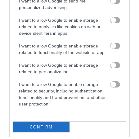
I want to allow Google to send me
Az újraszerveződő, megerősödő katolikus egyház
personalized advertising.
művészeti törekvéseit és propagandáját hivatott
megtestesíteni, monumentalizmusával, pompájával
I want to allow Google to enable storage
related to analytics like cookies on web or
a katolikus egyház „erejét és lenyűgöző mivoltát” is
device identifiers in apps.
mutatva..
I want to allow Google to enable storage
A tékozló fiú példázatában az apa személye az
related to functionality of the website or app.
egyházat is szimbolizálhatja, a katolikus egyház
visszavárja az eltévelyedett híveit. Batoni festménye,
I want to allow Google to enable storage
mely kiállításunk középpontjában áll, a
related to personalization.
naturalizmuba átcsapó emberábrázoláson keresztül
a megfogható és megtapasztalható istenképet tárja
I want to allow Google to enable storage
elénk. A kép kettős tagolása, az apa-fia páros a
related to security, including authentication
menny rendjének egyfajta szembeállítását is
functionality and fraud prevention, and other
reprezentálhatja a földi káosszal, melyet a fiú alakja
user protection.
testesít meg.
az 1620-as évektől kezdve a barokk stílushoz
CONFIRM
sorolható festményeken Az apa és fia különböző
kontextusban, különböző térben kerül ábrázolva, de