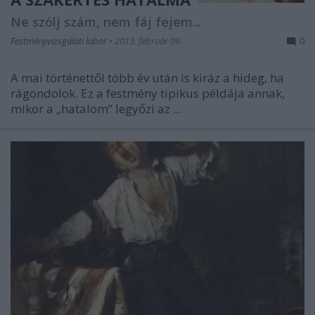
Ne szólj szám, nem fáj fejem...
Festményvizsgálati labor
•
2013. február 09.
0
A mai történettől több év után is kiráz a hideg, ha
rágondolok. Ez a festmény tipikus példája annak,
mikor a „hatalom” legyőzi az ...