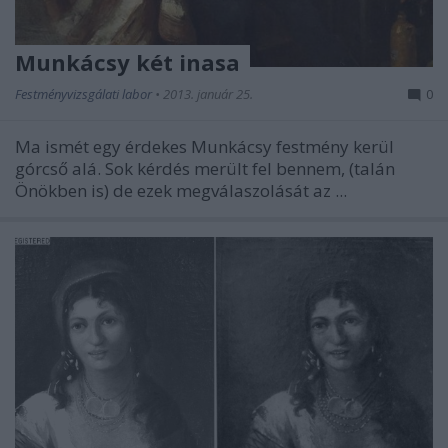
Munkácsy két inasa
Festményvizsgálati labor
•
2013. január 25.
0
Ma ismét egy érdekes Munkácsy festmény kerül
górcső alá. Sok kérdés merült fel bennem, (talán
Önökben is) de ezek megválaszolását az ...