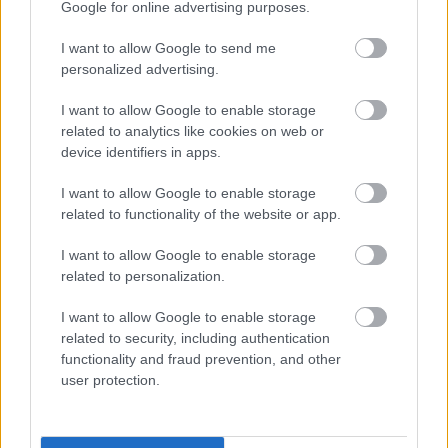
Google for online advertising purposes.
kapcsolata, avagy kinek és minek lehet hinni?
(A Festményvizsgálati Laborban vizsgált művek ...
I want to allow Google to send me
personalized advertising.
I want to allow Google to enable storage
related to analytics like cookies on web or
device identifiers in apps.
I want to allow Google to enable storage
related to functionality of the website or app.
I want to allow Google to enable storage
related to personalization.
I want to allow Google to enable storage
related to security, including authentication
functionality and fraud prevention, and other
user protection.
„KOVÁCSOK” HARCA A SZERZŐSÉGÉRT
Festményvizsgálati labor
•
2013. április 05.
8