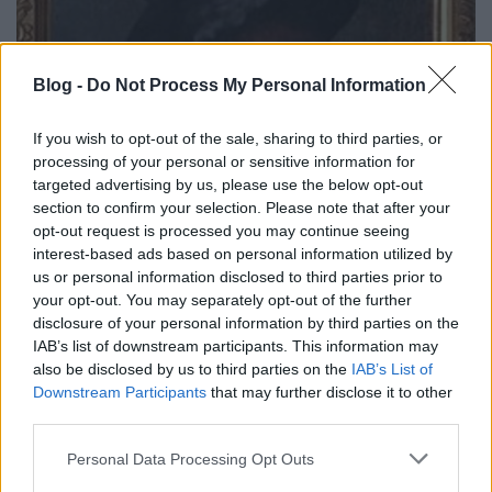
Blog -
Do Not Process My Personal Information
If you wish to opt-out of the sale, sharing to third parties, or
processing of your personal or sensitive information for
targeted advertising by us, please use the below opt-out
section to confirm your selection. Please note that after your
opt-out request is processed you may continue seeing
interest-based ads based on personal information utilized by
us or personal information disclosed to third parties prior to
your opt-out. You may separately opt-out of the further
Blikkzűr, avagy a szakértő teszi a
disclosure of your personal information by third parties on the
IAB’s list of downstream participants. This information may
mestert
also be disclosed by us to third parties on the
IAB’s List of
Festményvizsgálati labor
•
2020. március 08.
0
Downstream Participants
that may further disclose it to other
third parties.
A pasztell technikával készült kalapos...
Please note that this website/app uses one or more Google
Personal Data Processing Opt Outs
Egy festmény megítélése sokat tud változni. A
services and may gather and store information including but