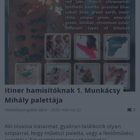
Itiner hamisítóknak 1. Munkácsy
Mihály palettája
Festményvizsgálati labor
•
2020. március 22.
0
Aki olvassa írásaimat, gyakran találkozik olyan
szópárral, hogy művészi paletta, vagy a festőművész
palettája. Ezt természetesen szó szerint is ...