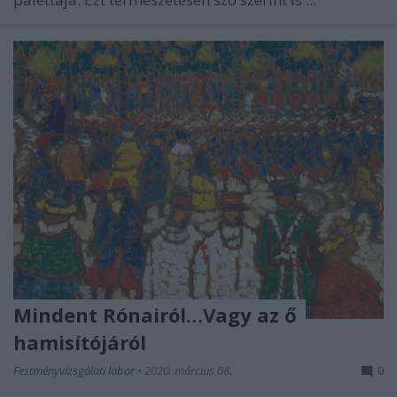
Mindent Rónairól…Vagy az ő
hamisítójáról
Festményvizsgálati labor
•
2020. március 08.
0