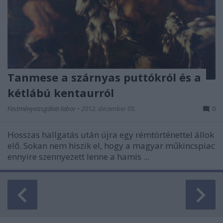
Tanmese a szárnyas puttókról és a
kétlábú kentaurról
Festményvizsgálati labor
•
2012. december 05.
0
Hosszas hallgatás után újra egy rémtörténettel állok
elő. Sokan nem hiszik el, hogy a magyar műkincspiac
ennyire szennyezett lenne a hamis ...