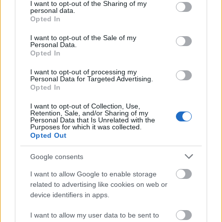
kezdeti lelkesedés, a megtalálás öröme, a ...
not limited to your visit or usage behaviour. You may click to
I want to opt-out of the Sharing of my
personal data.
grant or deny consent to Google and its third-party tags to
Opted In
use your data for below specified purposes in below Google
consent section.
I want to opt-out of the Sale of my
Personal Data.
Opted In
I want to opt-out of processing my
Personal Data for Targeted Advertising.
Opted In
I want to opt-out of Collection, Use,
Retention, Sale, and/or Sharing of my
Personal Data that Is Unrelated with the
Purposes for which it was collected.
Opted Out
Google consents
I want to allow Google to enable storage
A szem becsapható, a műszer nem!
related to advertising like cookies on web or
Festményvizsgálati labor
•
2013. október 08.
0
device identifiers in apps.
I want to allow my user data to be sent to
Műkereskedelmi problémák és a művészettörténet