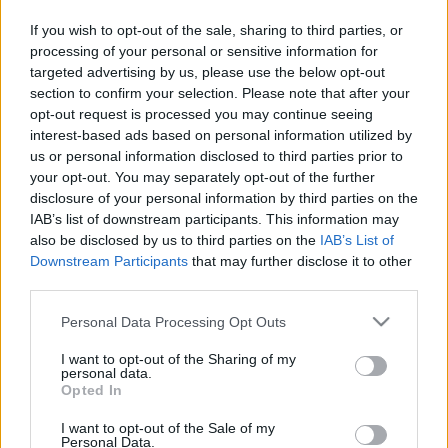
If you wish to opt-out of the sale, sharing to third parties, or
processing of your personal or sensitive information for
targeted advertising by us, please use the below opt-out
section to confirm your selection. Please note that after your
opt-out request is processed you may continue seeing
„S a gyermekkor egy szoba volt,
interest-based ads based on personal information utilized by
melybe többé már sosem léphetünk
us or personal information disclosed to third parties prior to
your opt-out. You may separately opt-out of the further
be egészen...”
disclosure of your personal information by third parties on the
- A piros ruhás kislány története -
IAB’s list of downstream participants. This information may
also be disclosed by us to third parties on the
IAB’s List of
Festményvizsgálati labor
•
2026. március 30.
0
Downstream Participants
that may further disclose it to other
third parties.
A piros ruhás kislány, olaj / vászon; 27 x 35 cm (sz x
Please note that this website/app uses one or more Google
m) „5”-ös francia méret Amikor a Laborba beérkezik
Personal Data Processing Opt Outs
services and may gather and store information including but
egy új festmény – és ne adj’ isten, vizsgálatra itt is
not limited to your visit or usage behaviour. You may click to
I want to opt-out of the Sharing of my
marad –, az azt jelenti, hogy nem csak a festményt
personal data.
grant or deny consent to Google and its third-party tags to
vizsgáljuk technikailag: egy új kaland is kezdetét
Opted In
use your data for below specified purposes in below Google
veszi. A…
consent section.
I want to opt-out of the Sale of my
Personal Data.