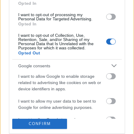
Opted In
I want to opt-out of processing my
Personal Data for Targeted Advertising.
Opted In
I want to opt-out of Collection, Use,
Retention, Sale, and/or Sharing of my
Personal Data that Is Unrelated with the
Purposes for which it was collected.
Opted Out
Google consents
I want to allow Google to enable storage
related to advertising like cookies on web or
device identifiers in apps.
KERTÉSZET A MAGYAR
I want to allow my user data to be sent to
KÉPZŐMŰVÉSZETBEN, avagy az
Google for online advertising purposes.
állampárt befolyásoló szerepe a
I want to allow Google to send me
kultúrpolitikában
CONFIRM
personalized advertising.
Festményvizsgálati labor
•
2025. október 03.
0