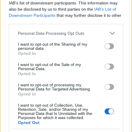
IAB’s list of downstream participants. This information may
also be disclosed by us to third parties on the
IAB’s List of
Mindent Rónairól…Vagy az ő
Downstream Participants
that may further disclose it to other
third parties.
hamisítójáról
Please note that this website/app uses one or more Google
Personal Data Processing Opt Outs
Festményvizsgálati labor
•
2020. március 08.
0
services and may gather and store information including but
not limited to your visit or usage behaviour. You may click to
I want to opt-out of the Sharing of my
personal data.
Menetelő francia katonák; 19910 körül. (55 M FT)
grant or deny consent to Google and its third-party tags to
Opted In
Sokunkat meglepett, mikor Rippl-Rónai József eddig
use your data for below specified purposes in below Google
„lappangó fő műve” fő művé lépett elő oly módon,
consent section.
I want to opt-out of the Sale of my
hogy fő művé vált egy eladás során és olyan
Personal Data.
Opted In
múzeumba került a határon túlon, ahol fő műveket
őriznek. (A festmény, hadd idézzek az Artportal…
I want to opt-out of processing my
Personal Data for Targeted Advertising.
Opted In
I want to opt-out of Collection, Use,
Retention, Sale, and/or Sharing of my
Personal Data that Is Unrelated with the
Purposes for which it was collected.
Opted Out