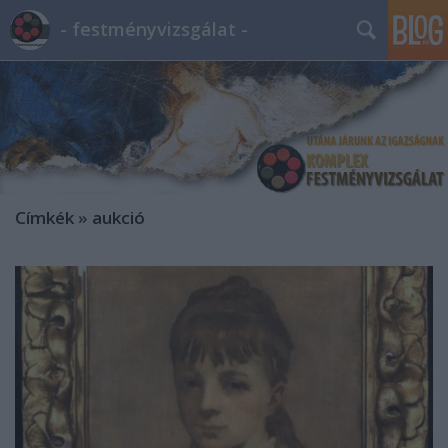
- festményvizsgálat -
Címkék
»
aukció