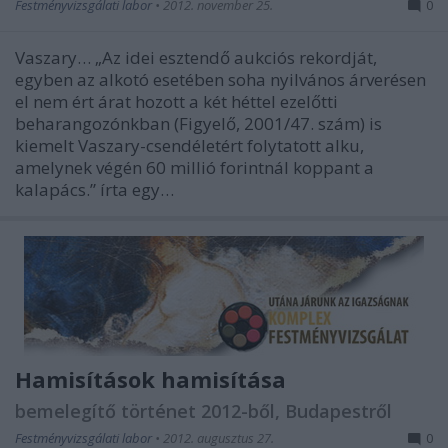
Festményvizsgálati labor
•
2012. november 25.
0
Vaszary… „Az idei esztendő aukciós rekordját,
egyben az alkotó esetében soha nyilvános árverésen
el nem ért árat hozott a két héttel ezelőtti
beharangozónkban (Figyelő, 2001/47. szám) is
kiemelt Vaszary-csendéletért folytatott alku,
amelynek végén 60 millió forintnál koppant a
kalapács.” írta egy…
Hamisítások hamisítása
bemelegítő történet 2012-ből, Budapestről
Festményvizsgálati labor
•
2012. augusztus 27.
0