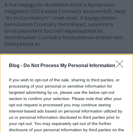
A mai bejegyzés részleteket közöl a hamarosan
megjelenő (2024 eleje) Csontváry könyvemből, mely
"Az én Csontvárym" címet viseli. A bejegyzésben
bemutatom Csontváry festményeit, valamint a
kiindulásanként használt képeslapokat és
festményeket. Csontváry festészetének értéket nem
befolyásolja az…
Blog -
Do Not Process My Personal Information
If you wish to opt-out of the sale, sharing to third parties, or
processing of your personal or sensitive information for
targeted advertising by us, please use the below opt-out
section to confirm your selection. Please note that after your
opt-out request is processed you may continue seeing
interest-based ads based on personal information utilized by
us or personal information disclosed to third parties prior to
your opt-out. You may separately opt-out of the further
disclosure of your personal information by third parties on the