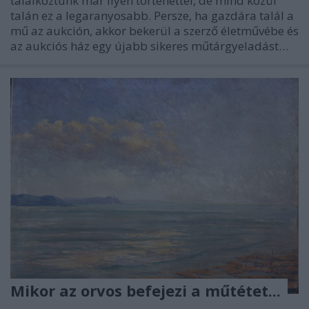
találkoztunk már ilyen történettel, de mind közül
talán ez a legaranyosabb. Persze, ha gazdára talál a
mű az aukción, akkor bekerül a szerző életművébe és
az aukciós ház egy újabb sikeres műtárgyeladást…
Mikor az orvos befejezi a műtétet...