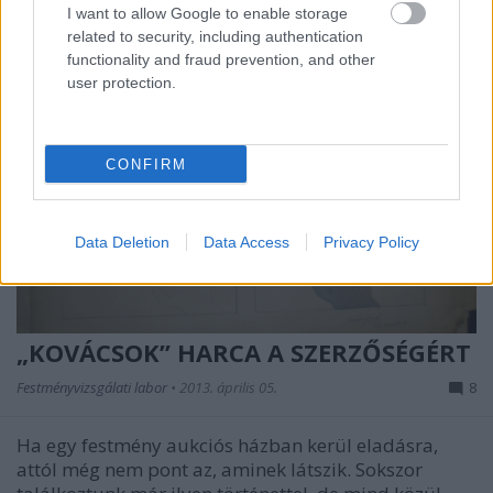
I want to allow Google to enable storage
related to security, including authentication
functionality and fraud prevention, and other
user protection.
CONFIRM
Data Deletion
Data Access
Privacy Policy
„KOVÁCSOK” HARCA A SZERZŐSÉGÉRT
Festményvizsgálati labor
•
2013. április 05.
8
Ha egy festmény aukciós házban kerül eladásra,
attól még nem pont az, aminek látszik. Sokszor