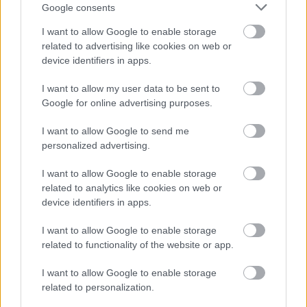
Google consents
I want to allow Google to enable storage
related to advertising like cookies on web or
device identifiers in apps.
I want to allow my user data to be sent to
Google for online advertising purposes.
Blikkzűr, avagy a szakértő teszi a
I want to allow Google to send me
mestert
personalized advertising.
Festményvizsgálati labor
•
2020. március 08.
0
I want to allow Google to enable storage
related to analytics like cookies on web or
device identifiers in apps.
A pasztell technikával készült kalapos... Egy
festmény megítélése sokat tud változni. A kezdeti
I want to allow Google to enable storage
lelkesedés, a megtalálás öröme, a kincsvadászat tud
related to functionality of the website or app.
néha zűrt okozni, néha még olyan nagyot is, hogy a
végén magát a szerzőt kell likvidálni. Lássuk. A
I want to allow Google to enable storage
szakértő és a vizsgált mű 2013-ban, Kaposváron.…
related to personalization.