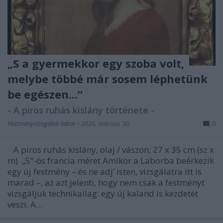
„S a gyermekkor egy szoba volt,
melybe többé már sosem léphetünk
be egészen...”
- A piros ruhás kislány története -
Festményvizsgálati labor
•
2026. március 30.
0
A piros ruhás kislány, olaj / vászon; 27 x 35 cm (sz x
m) „5”-ös francia méret Amikor a Laborba beérkezik
egy új festmény – és ne adj’ isten, vizsgálatra itt is
marad –, az azt jelenti, hogy nem csak a festményt
vizsgáljuk technikailag: egy új kaland is kezdetét
veszi. A…