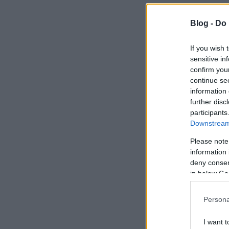
Blog -
Do 
If you wish 
sensitive in
confirm you
continue se
information 
further disc
participants
Downstream 
Please note
information 
deny consent
in below Go
Persona
I want t