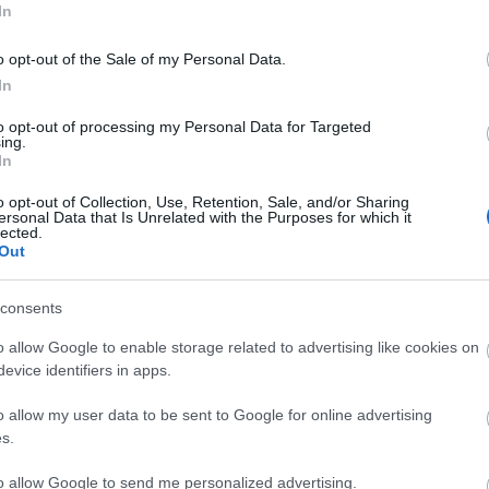
In
o opt-out of the Sale of my Personal Data.
In
to opt-out of processing my Personal Data for Targeted
ing.
In
o opt-out of Collection, Use, Retention, Sale, and/or Sharing
ersonal Data that Is Unrelated with the Purposes for which it
lected.
Out
consents
o allow Google to enable storage related to advertising like cookies on
evice identifiers in apps.
o allow my user data to be sent to Google for online advertising
s.
to allow Google to send me personalized advertising.