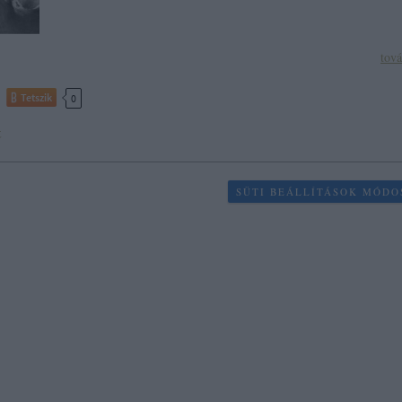
tov
Tetszik
0
t
SÜTI BEÁLLÍTÁSOK MÓDO