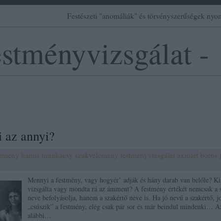
Festészeti "anomáliák" és törvényszerűségek ny
estményvizsgálat -
 az annyi?
stmény
hamis
munkácsy
szakvélemény
festményvizsgálat
axioart
boros 
Mennyi a festmény, vagy hogyér’ adják és hány darab van belőle? Ki
vizsgálta vagy mondta rá az ámment? A festmény értékét nemcsak a 
neve befolyásolja, hanem a szakértő neve is. Ha jó nevű a szakértő, 
„csúszik” a festmény, elég csak pár sor és már beindul mindenki… A
alábbi…