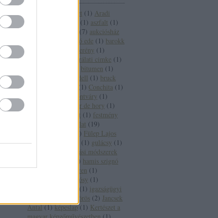
17. századi festészet
(
1
)
Aradi
Nóra
(
1
)
ásitó inas
(
1
)
aszfalt
(
1
)
átfestés
(
1
)
aukció
(
7
)
aukciósház
(
3
)
axioart
(
1
)
balló ede
(
1
)
barokk
(
1
)
belvedere
(
2
)
berény
(
1
)
bevizsgálás
(
19
)
bírálati cimke
(
1
)
bírálati csoport
(
2
)
bitumen
(
1
)
boros judit
(
1
)
Bridell
(
1
)
bruck
(
1
)
castellammare
(
1
)
Conchita
(
1
)
csók istván
(
1
)
Csontváry
(
1
)
csontváry
(
1
)
elmyr de hory
(
1
)
eredeti
(
5
)
festészet
(
1
)
festmény
(
8
)
festményvizsgálat
(
19
)
Fővárosi Képtár
(
1
)
Fülep Lajos
(
1
)
Genthon István
(
1
)
gulácsy
(
1
)
hamis
(
16
)
hamisítási módszerek
(
1
)
hamisítvány
(
1
)
hamis szignó
(
1
)
han van meegeren
(
1
)
Harlequin
(
1
)
Hollósy
(
1
)
ideológiai cenzúra
(
1
)
igazságügyi
szakértő
(
3
)
infravörös
(
2
)
Jancsek
Antal
(
1
)
képeslap
(
1
)
Kertészet a
magyar képzőművészetben
(
1
)