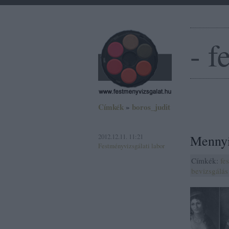
- f
Címkék
»
boros_judit
2012.12.11. 11:21
Mennyi
Festményvizsgálati labor
Címkék:
fe
bevizsgálás