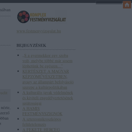
omában
www.festmenyvizsgalat.hu
BEJEGYZÉSEK
„S a gyermekkor egy szoba
volt, melybe többé már sosem
léphetünk be egészen...”
KERTÉSZET A MAGYAR
KÉPZŐMŰVÉSZETBEN,
avagy az állampárt befolyásoló
szerepe a kultúrpolitikában
judit
A kulturális javak védelmének
és kiviteli engedélyeztetésének
sajátosságai
 nézte,
A HAMIS
szerző
FESTMÉNYSZIGNÓK
jobban
A sztereomikroszkópos
z
felületelemzés
A FEKETE HERCEG