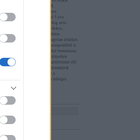
tulajdonságokból áll.
Természettudományos
festményvizsgálattal 5 éve
foglalkozom, ez a blog arra
hivatott, hogy az érdekes,
hamisítással kapcsolatos
történeteket és a kiugróan érdekes,
művészettörténeti szempontból is
jelentős eredményeket bemutassa;
nem csupán száraz tényeken
keresztül. A művészettörténet élő
"organizmus", a tudományok
királynője, mellette a
festményvizsgálat a hűséges
fegyverhordozó.
KERESÉS
CÍMKÉK