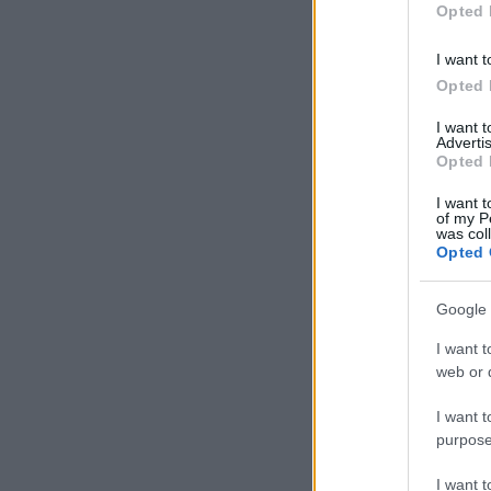
Opted 
I want t
Opted 
I want 
Advertis
Opted 
I want t
of my P
was col
Opted 
Google 
I want t
web or d
I want t
purpose
I want 