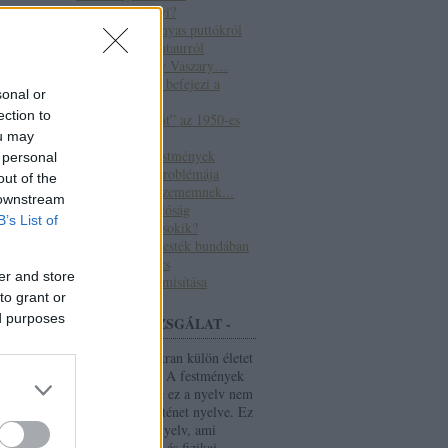
Mennyi az annyi?
Tanmese a szárnyas puttókról
és a kétlábú kentaurról
Már megint egy Vaszary…
Mikor az orvos befejezi a
sonal or
műtétet...
ection to
“Eredeti másolat” az 1950-es
ou may
évekből
A Munkácsy festmények
 personal
sötétedésének problémája
out of the
Nem hittem a szememnek...
 downstream
Átcímkézett valóság
B’s List of
Csókok vagy Csokik?
Csontváry olajfesték bundában
Kincs, ami nincs
er and store
Hamisítások hamisítása
to grant or
ed purposes
- FESTMÉNYVIZSGÁLAT -
A festmények gyakran külön életet
élnek alkotójuktól. A festmények
tudnak beszélni, de ez a nyelv nem
csak a művészettörténet nyelve. Ez
az új nyelv olyan nyelv, ami
kémiai képletekből és fizikai