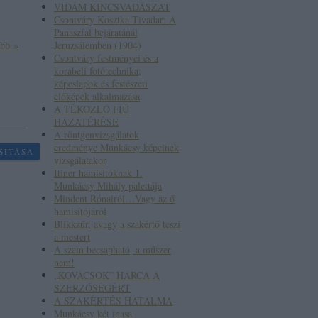
VIDÁM KINCSVADÁSZAT
Csontváry Kosztka Tivadar: A
Panaszfal bejáratánál
ább »
Jeruzsálemben (1904)
Csontváry festményei és a
korabeli fotótechnika;
képeslapok és festészeti
előképek alkalmazása
A TÉKOZLÓ FIÚ
HAZATÉRÉSE
A röntgenvizsgálatok
eredménye Munkácsy képeinek
SÍTÁSA
vizsgálatakor
Itiner hamisítóknak 1.
Munkácsy Mihály palettája
Mindent Rónairól…Vagy az ő
hamisítójáról
Blikkzűr, avagy a szakértő teszi
a mestert
A szem becsapható, a műszer
nem!
„KOVÁCSOK” HARCA A
SZERZŐSÉGÉRT
A SZAKÉRTÉS HATALMA
Munkácsy két inasa