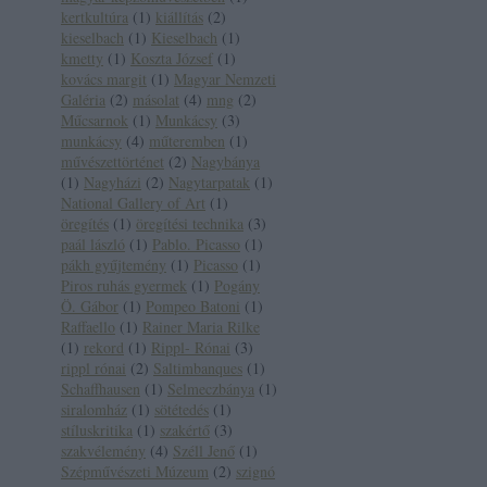
kertkultúra
(
1
)
kiállítás
(
2
)
kieselbach
(
1
)
Kieselbach
(
1
)
kmetty
(
1
)
Koszta József
(
1
)
kovács margit
(
1
)
Magyar Nemzeti
Galéria
(
2
)
másolat
(
4
)
mng
(
2
)
Műcsarnok
(
1
)
Munkácsy
(
3
)
munkácsy
(
4
)
műteremben
(
1
)
művészettörténet
(
2
)
Nagybánya
(
1
)
Nagyházi
(
2
)
Nagytarpatak
(
1
)
National Gallery of Art
(
1
)
öregítés
(
1
)
öregítési technika
(
3
)
paál lászló
(
1
)
Pablo. Picasso
(
1
)
pákh gyűjtemény
(
1
)
Picasso
(
1
)
Piros ruhás gyermek
(
1
)
Pogány
Ö. Gábor
(
1
)
Pompeo Batoni
(
1
)
Raffaello
(
1
)
Rainer Maria Rilke
(
1
)
rekord
(
1
)
Rippl- Rónai
(
3
)
rippl rónai
(
2
)
Saltimbanques
(
1
)
Schaffhausen
(
1
)
Selmeczbánya
(
1
)
siralomház
(
1
)
sötétedés
(
1
)
stíluskritika
(
1
)
szakértő
(
3
)
szakvélemény
(
4
)
Széll Jenő
(
1
)
Szépművészeti Múzeum
(
2
)
szignó