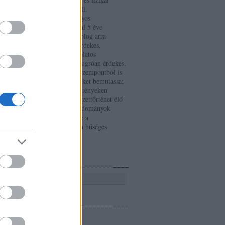
tulajdonságokból áll.
Természettudományos
festményvizsgálattal 5 éve
foglalkozom, ez a blog arra
hivatott, hogy az érdekes,
hamisítással kapcsolatos
történeteket és a kiugróan érdekes,
művészettörténeti szempontból is
jelentős eredményeket bemutassa;
nem csupán száraz tényeken
keresztül. A művészettörténet élő
"organizmus", a tudományok
királynője, mellette a
festményvizsgálat a hűséges
fegyverhordozó.
KERESÉS
CÍMKÉK