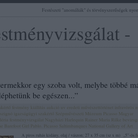
Festészeti "anomáliák" és törvényszerűségek ny
estményvizsgálat -
yermekkor egy szoba volt, melybe többé m
léphetünk be egészen...”
akértő
festmény
kiállítás
aukció
uv
eredeti
művészettörténet
infravörös
szignó
igazságügyi szakértő
Szépművészeti Múzeum
Picasso
Magyar
léria
festményvizsgálat
Nagyházi
Harlequin
Rainer Maria Rilke
bevizsg
e Barefoot Girl
Pablo. Picasso
Saltimbanques
National Gallery of Art
A piros ruhás kislány, olaj / vászon; 27 x 35 cm (sz x m) „5”-ös f