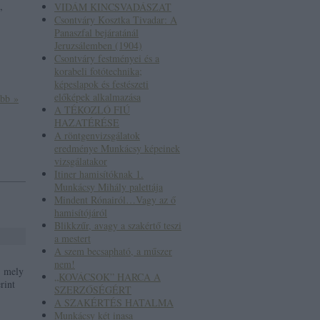
,
VIDÁM KINCSVADÁSZAT
Csontváry Kosztka Tivadar: A
Panaszfal bejáratánál
Jeruzsálemben (1904)
Csontváry festményei és a
korabeli fotótechnika;
képeslapok és festészeti
előképek alkalmazása
ább »
A TÉKOZLÓ FIÚ
HAZATÉRÉSE
A röntgenvizsgálatok
eredménye Munkácsy képeinek
vizsgálatakor
Itiner hamisítóknak 1.
Munkácsy Mihály palettája
Mindent Rónairól…Vagy az ő
hamisítójáról
Blikkzűr, avagy a szakértő teszi
a mestert
A szem becsapható, a műszer
nem!
, mely
„KOVÁCSOK” HARCA A
rint
SZERZŐSÉGÉRT
A SZAKÉRTÉS HATALMA
Munkácsy két inasa