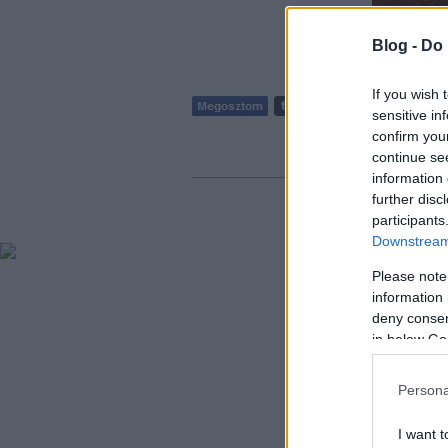
Blog -
Do 
If you wish 
sensitive in
confirm you
Szólj hozzá
continue se
information 
further disc
participants
Downstream 
Please note
information 
deny consent
in below Go
Persona
I want t