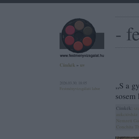
- f
Címkék
»
uv
2026.03.30. 18:05
„S a g
Festményvizsgálati labor
sosem 
Címkék:
sz
aukciósház
Nemzeti Ga
Conchita
Th