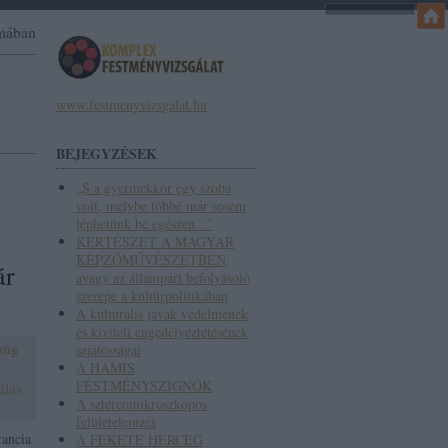
omában
www.festmenyvizsgalat.hu
BEJEGYZÉSEK
„S a gyermekkor egy szoba
volt, melybe többé már sosem
léphetünk be egészen...”
KERTÉSZET A MAGYAR
KÉPZŐMŰVÉSZETBEN,
ár
avagy az állampárt befolyásoló
szerepe a kultúrpolitikában
A kulturális javak védelmének
és kiviteli engedélyeztetésének
mng
sajátosságai
A HAMIS
FESTMÉNYSZIGNÓK
álás
A sztereomikroszkópos
felületelemzés
rancia
A FEKETE HERCEG