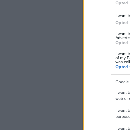
Opted 
I want t
Opted 
I want 
Advertis
Opted 
I want t
of my P
was col
Opted 
Google 
I want t
web or d
I want t
purpose
I want 