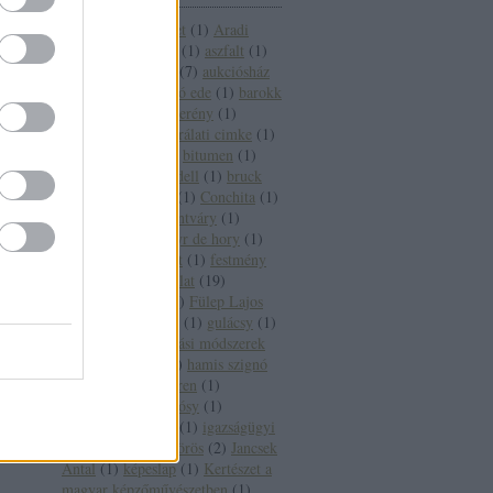
17. századi festészet
(
1
)
Aradi
Nóra
(
1
)
ásitó inas
(
1
)
aszfalt
(
1
)
átfestés
(
1
)
aukció
(
7
)
aukciósház
(
3
)
axioart
(
1
)
balló ede
(
1
)
barokk
(
1
)
belvedere
(
2
)
berény
(
1
)
bevizsgálás
(
19
)
bírálati cimke
(
1
)
bírálati csoport
(
2
)
bitumen
(
1
)
boros judit
(
1
)
Bridell
(
1
)
bruck
(
1
)
castellammare
(
1
)
Conchita
(
1
)
csók istván
(
1
)
csontváry
(
1
)
Csontváry
(
1
)
elmyr de hory
(
1
)
eredeti
(
5
)
festészet
(
1
)
festmény
(
8
)
festményvizsgálat
(
19
)
Fővárosi Képtár
(
1
)
Fülep Lajos
(
1
)
Genthon István
(
1
)
gulácsy
(
1
)
hamis
(
16
)
hamisítási módszerek
(
1
)
hamisítvány
(
1
)
hamis szignó
(
1
)
han van meegeren
(
1
)
Harlequin
(
1
)
Hollósy
(
1
)
ideológiai cenzúra
(
1
)
igazságügyi
szakértő
(
3
)
infravörös
(
2
)
Jancsek
Antal
(
1
)
képeslap
(
1
)
Kertészet a
magyar képzőművészetben
(
1
)