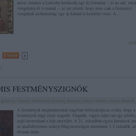
méret Amikor a Laborba beérkezik egy új festmény – és ne adj’ isten
vizsgálatra itt is marad –, az azt jelenti, hogy nem csak a festményt
vizsgáljuk technikailag: egy új kaland is kezdetét veszi. A…
tov
Tetszik
0
!
MIS FESTMÉNYSZIGNÓK
gulácsy
vaszary
infravörös
kmetty
berény
szinyei
hamis szignó
Bridell
A festmények meghatározását nagyban befolyásolja az a tény, hogy a
festmények nagy része szignált. Szignált, vagyis rajta van egy jelölés
segít azonosítani a kép szerzőjét. A 21. században egyes kutatások sze
az analfabetizmus aránya Magyarországon maximum 1-2 százalék, az
olvasás útján…