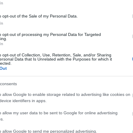
In
o opt-out of the Sale of my Personal Data.
In
to opt-out of processing my Personal Data for Targeted
ing.
In
o opt-out of Collection, Use, Retention, Sale, and/or Sharing
ersonal Data that Is Unrelated with the Purposes for which it
lected.
Out
consents
o allow Google to enable storage related to advertising like cookies on
evice identifiers in apps.
o allow my user data to be sent to Google for online advertising
s.
to allow Google to send me personalized advertising.