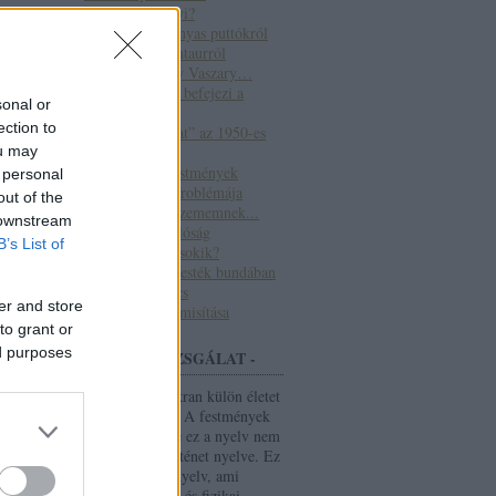
Mennyi az annyi?
Tanmese a szárnyas puttókról
és a kétlábú kentaurról
ább »
Már megint egy Vaszary…
Mikor az orvos befejezi a
sonal or
műtétet...
ection to
“Eredeti másolat” az 1950-es
ou may
évekből
A Munkácsy festmények
 personal
sötétedésének problémája
out of the
Nem hittem a szememnek...
 downstream
Átcímkézett valóság
SÍTÁSA
B’s List of
Csókok vagy Csokik?
Csontváry olajfesték bundában
Kincs, ami nincs
er and store
Hamisítások hamisítása
to grant or
ed purposes
- FESTMÉNYVIZSGÁLAT -
A festmények gyakran külön életet
élnek alkotójuktól. A festmények
tudnak beszélni, de ez a nyelv nem
csak a művészettörténet nyelve. Ez
az új nyelv olyan nyelv, ami
kémiai képletekből és fizikai