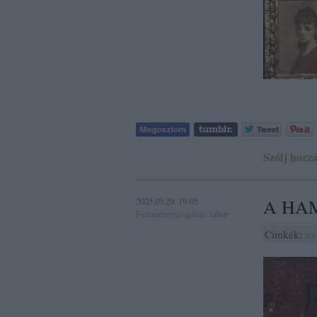
Szólj hozzá
2025.03.29. 19:05
A HA
Festményvizsgálati labor
Címkék:
uv