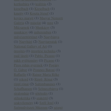
kertkultúra
(
1
)
kiállítás
(
2
)
kieselbach
(
1
)
Kieselbach
(
1
)
kmetty
(
1
)
Koszta József
(
1
)
kovács margit
(
1
)
Magyar Nemzeti
Galéria
(
2
)
másolat
(
4
)
mng
(
2
)
Műcsarnok
(
1
)
Munkácsy
(
3
)
munkácsy
(
4
)
műteremben
(
1
)
művészettörténet
(
2
)
Nagybánya
(
1
)
Nagyházi
(
2
)
Nagytarpatak
(
1
)
National Gallery of Art
(
1
)
öregítés
(
1
)
öregítési technika
(
3
)
paál lászló
(
1
)
Pablo. Picasso
(
1
)
pákh gyűjtemény
(
1
)
Picasso
(
1
)
Piros ruhás gyermek
(
1
)
Pogány
Ö. Gábor
(
1
)
Pompeo Batoni
(
1
)
Raffaello
(
1
)
Rainer Maria Rilke
(
1
)
rekord
(
1
)
Rippl- Rónai
(
3
)
rippl rónai
(
2
)
Saltimbanques
(
1
)
Schaffhausen
(
1
)
Selmeczbánya
(
1
)
siralomház
(
1
)
sötétedés
(
1
)
stíluskritika
(
1
)
szakértő
(
3
)
szakvélemény
(
4
)
Széll Jenő
(
1
)
Szépművészeti Múzeum
(
2
)
szignó